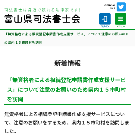
OFFICIAL
SNS
ホーム
相談会情報・お知らせ
新着情報
「無資格者による相続登記申請書作成支援サービス」について注意のお願いのた
め県内１５市町村を訪問
新着情報
ホーム
「無資格者による相続登記申請書作成支援サービ
司法書士の仕事
ス」について注意のお願いのため県内１５市町村
司法書士を探す
を訪問
司法書士に相談する
無資格者による相続登記申請書作成支援サービスについ
て、注意のお願いをするため、県内１５市町村を訪問しま
当会について
した。