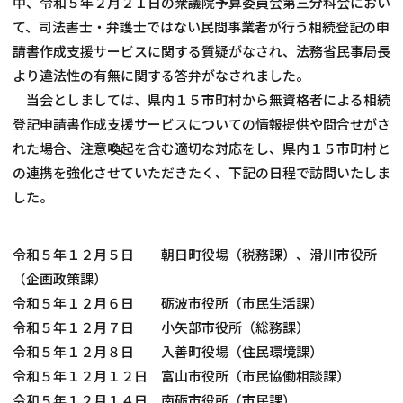
中、令和５年２月２１日の衆議院予算委員会第三分科会におい
て、司法書士・弁護士ではない民間事業者が行う相続登記の申
請書作成支援サービスに関する質疑がなされ、法務省民事局長
より違法性の有無に関する答弁がなされました。
当会としましては、県内１５市町村から無資格者による相続
登記申請書作成支援サービスについての情報提供や問合せがさ
れた場合、注意喚起を含む適切な対応をし、県内１５市町村と
の連携を強化させていただきたく、下記の日程で訪問いたしま
した。
令和５年１２月５日 朝日町役場（税務課）、滑川市役所
（企画政策課）
令和５年１２月６日 砺波市役所（市民生活課）
令和５年１２月７日 小矢部市役所（総務課）
令和５年１２月８日 入善町役場（住民環境課）
令和５年１２月１２日 富山市役所（市民協働相談課）
令和５年１２月１４日 南砺市役所（市民課）