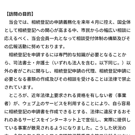
相談会情報・お知らせ
【訪問の目的】
当会では、相続登記の申請義務化を来年４月に控え、国全体
交通アクセス
として相続登記への関心が高まる中、市民からの幅広い相談に
応えるべく、当会会員一丸となって相談受付体制の構築及びそ
サイトマップ
の広報活動に努めております。
相続登記を申請するには専門的な知識が必要となることか
ら、司法書士・弁護士（いずれも法人を含む。以下同じ。）以
外の者がこれに関与し、相続登記申請の代理、相続登記申請に
必要となる書類の作成及びその相談を受けることは法律で禁止
されています。
ところが、近年法律上要求される資格を有しない者（事業
者）が、ウェブ上のサービスを利用することにより、自ら容易
に相続登記の申請書を作成できるとする、法律に違反するおそ
れのあるサービスをインターネット上で宣伝し、実際に提供し
ている事案が散見されるようになりました。こうした状況の