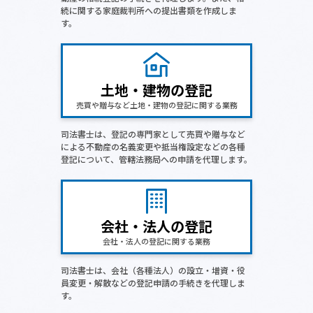
続に関する家庭裁判所への提出書類を作成しま
す。
相談会情報・お知らせ
交通アクセス
土地・建物の登記
サイトマップ
売買や贈与など土地・建物の登記に関する業務
司法書士は、登記の専門家として売買や贈与など
による不動産の名義変更や抵当権設定などの各種
登記について、管轄法務局への申請を代理します。
会社・法人の登記
会社・法人の登記に関する業務
司法書士は、会社（各種法人）の設立・増資・役
員変更・解散などの登記申請の手続きを代理しま
す。