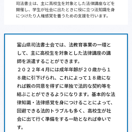
司法書士は、主に高校生を対象とした法律講座などを
開催し、学生が社会に出たときに役に立つ法知識を身
相談会情報・お知らせ
につけたり人権感覚を養うための支援を行います。
交通アクセス
サイトマップ
富山県司法書士会では、法教育事業の一環と
して、主に高校生を対象とした法律講座の講
師を派遣することができます。
２０２２年４月には成年年齢が２０歳から１
８歳に引下げられ、これによって１８歳にな
れば親の同意を得ずに単独で法的な契約等を
結ぶことができるようになります。基本的な法
律知識・法律感覚を身につけることによって、
回避できる法的トラブルも多く、高校生が社
会に出て行く準備をする一助となれば幸いで
す。