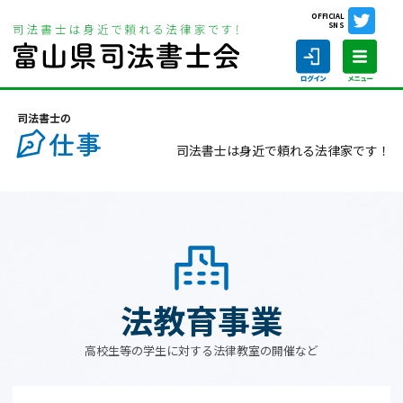
OFFICIAL
SNS
ホーム
司法書士の仕事
法教育事業
司法書士は身近で頼れる法律家です！
ホーム
司法書士の仕事
司法書士を探す
法教育事業
司法書士に相談する
高校生等の学生に対する法律教室の開催など
当会について