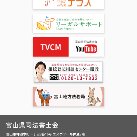
富山市神通本町一丁目3番16号 エスポワール神通3階