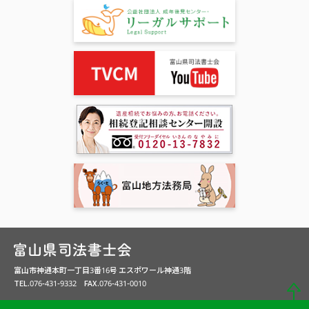
富山市神通本町一丁目3番16号 エスポワール神通3階
TEL.076-431-9332 FAX.076-431-0010