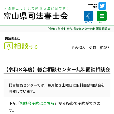
OFFICIAL
SNS
ホーム
司法書士に相談する
定期相談会
【令和８年度】総合相談センター無料面談相談会
その悩み、気軽に相談！
ホーム
【令和８年度】総合相談センター無料面談相談会
司法書士の仕事
司法書士を探す
総合相談センターでは、毎月第２土曜日に無料面談相談会を
開催しています。
司法書士に相談する
下記「
相談会予約はこちら
」からWebで予約ができま
当会について
す。