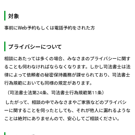
相談会情報・お知らせ
対象
交通アクセス
事前にWeb予約もしくは電話予約をされた方
サイトマップ
プライバシーについて
相談にあたっては多くの場合、みなさまのプライバシーに関す
ることも伺わなければならなくなります。しかし司法書士は法
律によって依頼者の秘密保持義務が課せられており、司法書士
行為規範においても同様の規定があります。
（司法書士法第24条、司法書士行為規範第11条）
したがって、相談の中でみなさまやご家族などのプライバシ
ーに関することを伺ったとしても、それが他人に漏れるような
ことは絶対にありませんので、安心してご相談ください。