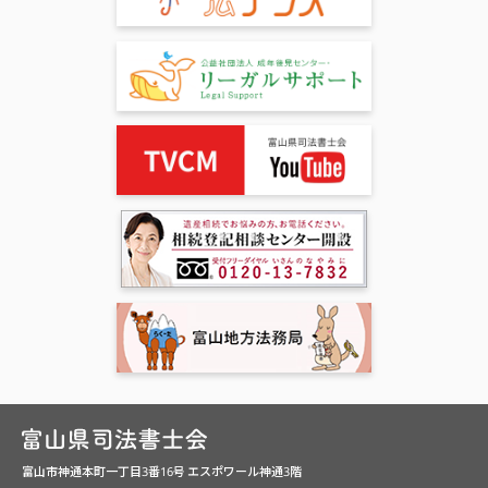
富山市神通本町一丁目3番16号 エスポワール神通3階