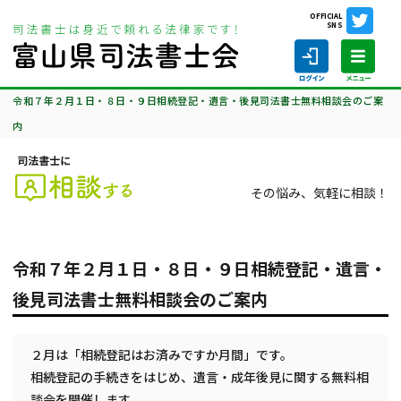
OFFICIAL
SNS
ホーム
司法書士に相談する
相談会のご案内
令和７年２月１日・８日・９日相続登記・遺言・後見司法書士無料相談会のご案
内
ホーム
その悩み、気軽に相談！
司法書士の仕事
令和７年２月１日・８日・９日相続登記・遺言・
司法書士を探す
後見司法書士無料相談会のご案内
司法書士に相談する
２月は「相続登記はお済みですか月間」です。
当会について
相続登記の手続きをはじめ、遺言・成年後見に関する無料相
談会を開催します。