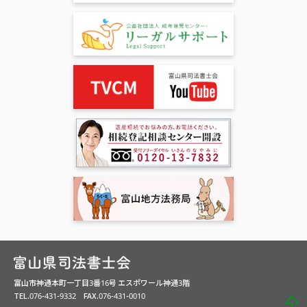
富山市神通本町一丁目3番16号 エスポワール神通3階
TEL.076-431-9332 FAX.076-431-0010