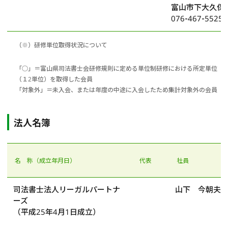
富山市下大久保3
076-467-5525
（※）研修単位取得状況について
「○」＝富山県司法書士会研修規則に定める単位制研修における所定単位
（１2単位）を取得した会員
「対象外」＝未入会、または年度の中途に入会したため集計対象外の会員
法人名簿
名 称（成立年月日）
代表
社員
司法書士法人リーガルパートナ
山下 今朝夫
ーズ
（平成25年4月1日成立）