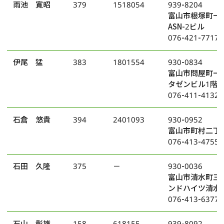
雨池 寛昭
379
1518054
939-8204
富山市根塚町一
ASN-2ビル
076-421-7717
伊尾 猛
383
1801554
930-0834
富山市問屋町一丁
タゼンビル1階D
076-411-4132
石倉 悠貴
394
2401093
930-0952
富山市町村二丁
076-413-4755
石田 久隆
375
－
930-0036
富山市清水町三
ンドハイツ清水
076-413-6377
石山 彰雄
158
618155
939-8092