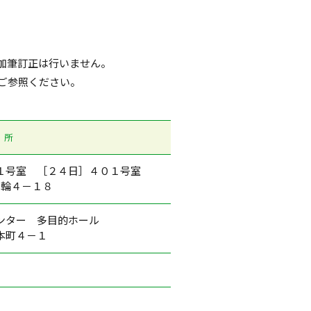
加筆訂正は行いません。
ご参照ください。
 所
１号室 ［２４日］４０１号室
曲輪４－１８
ンター 多目的ホール
本町４－１