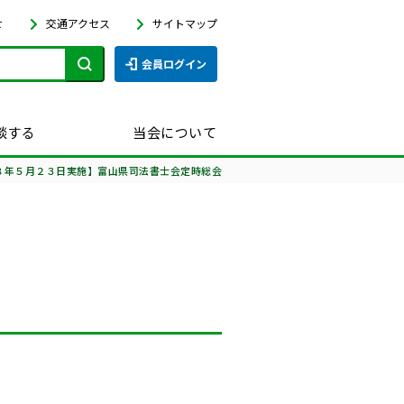
せ
交通アクセス
サイトマップ
会員ログイン
談する
当会について
８年５月２３日実施】富山県司法書士会定時総会