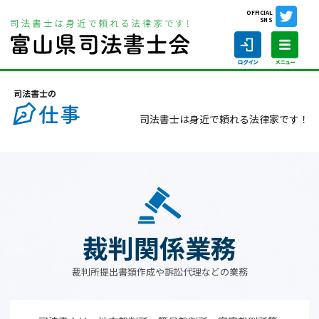
OFFICIAL
SNS
ホーム
司法書士の仕事
裁判関係業務
司法書士は身近で頼れる法律家です！
ホーム
司法書士の仕事
司法書士を探す
裁判関係業務
司法書士に相談する
裁判所提出書類作成や訴訟代理などの業務
当会について