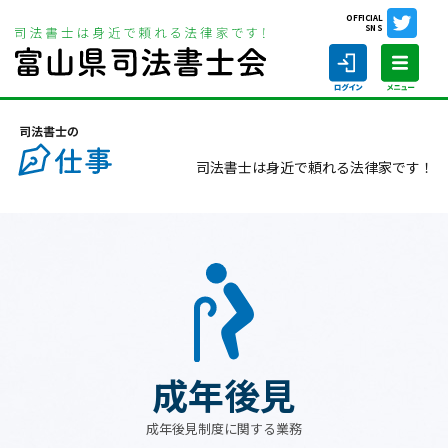
OFFICIAL
SNS
ホーム
司法書士の仕事
成年後見
司法書士は身近で頼れる法律家です！
ホーム
司法書士の仕事
司法書士を探す
司法書士に相談する
成年後見
当会について
成年後見制度に関する業務