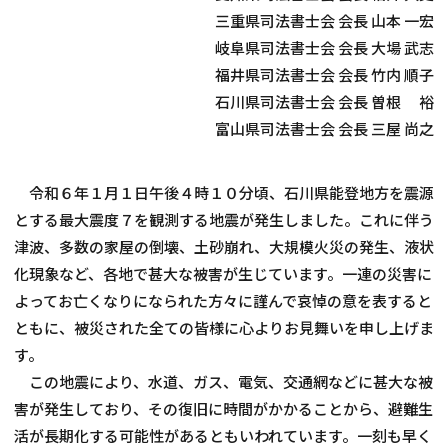
三重県司法書士会 会長 山本 一宏
相談会情報・お知らせ
岐阜県司法書士会 会長 大場 武志
福井県司法書士会 会長 竹内 順子
交通アクセス
石川県司法書士会 会長 曽根 裕
富山県司法書士会 会長 三屋 尚之
サイトマップ
令和６年１月１日午後４時１０分頃、石川県能登地方を震源
とする最大震度７を観測する地震が発生しました。これに伴う
津波、多数の家屋の倒壊、土砂崩れ、大規模火災の発生、液状
化現象など、各地で甚大な被害が生じています。一連の災害に
よってお亡くなりになられた方々に謹んで哀悼の意を表すると
ともに、被災された全ての皆様に心よりお見舞いを申し上げま
す。
この地震により、水道、ガス、電気、交通網などに甚大な被
害が発生しており、その復旧に時間がかかることから、避難生
活が長期化する可能性があるともいわれています。一刻も早く