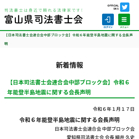
OFFICIAL
SNS
ホーム
相談会情報・お知らせ
新着情報
【日本司法書士会連合会中部ブロック会】令和６年能登半島地震に関する会長声
明
新着情報
ホーム
【日本司法書士会連合会中部ブロック会】令和６
司法書士の仕事
年能登半島地震に関する会長声明
司法書士を探す
令和６年１月１７日
司法書士に相談する
令和６年能登半島地震に関する会長声明
日本司法書士会連合会 中部ブロック会
当会について
愛知県司法書士会 会長 細井 久史