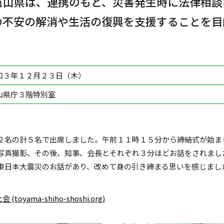
富山県は、連携のもと、災害発生時に法律相談
の不安の解消や生活の復興を支援することを目
和３年１２月２３日（木）
山県庁３階特別室
２名の計５名で出席しました。午前１１時１５分から締結式が始ま
写真撮影、その後、知事、会長とそれぞれ３分ほどお話をされまし
東日本大震災のお話があり、改めて身の引き締まる思いを感じまし
yama-shiho-shoshi.org)