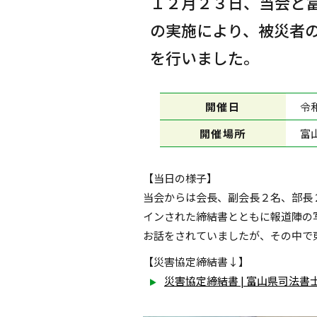
１２月２３日、当会と
の実施により、被災者
を行いました。
開催日
令
開催場所
富
【当日の様子】
当会からは会長、副会長２名、部長
インされた締結書とともに報道陣の
お話をされていましたが、その中で
【災害協定締結書↓】
災害協定締結書 | 富山県司法書士会 (to